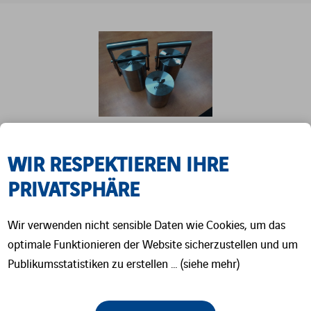
Komplette Konstruktion aus rostfreiem Stahl
WIR RESPEKTIEREN IHRE
Integrierte Bleiabschirmung (Sandwich-
PRIVATSPHÄRE
Bauweise – kein sichtbares Blei)
Form, Größe und Dicke der Abschirmung des
Wir verwenden nicht sensible Daten wie Cookies, um das
Behälters nach Wunsch, Produktion nach
optimale Funktionieren der Website sicherzustellen und um
Publikumsstatistiken zu erstellen … (siehe mehr)
kundenspezifischen Anforderungen
Verschiedene Ausführungen und