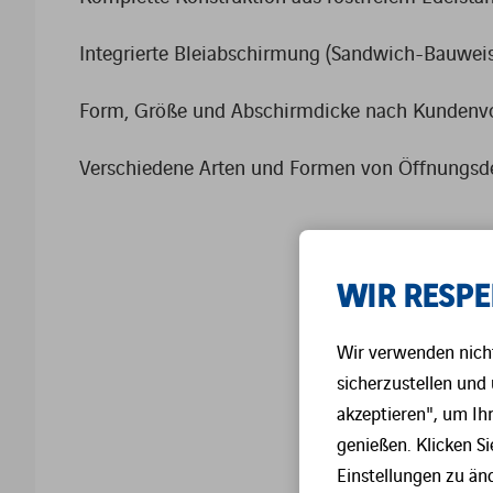
Integrierte Bleiabschirmung (Sandwich-Bauwei
Form, Größe und Abschirmdicke nach Kundenv
Verschiedene Arten und Formen von Öffnungsd
WIR RESPE
Wir verwenden nicht
sicherzustellen und 
akzeptieren", um Ih
genießen. Klicken Si
Einstellungen zu änd