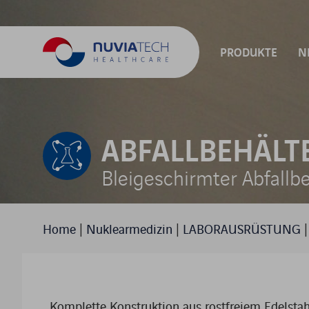
PRODUKTE
N
ABTEILUNGEN
ABFALLBEHÄLT
PRODUKT-FAM
Bleigeschirmter Abfallbe
Home
|
Nuklearmedizin
|
LABORAUSRÜSTUNG
Komplette Konstruktion aus rostfreiem Edelstah