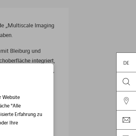
ude „Multiscale Imaging
haben.
 mit Bleiburg und
choberfläche integriert,
DE
kopschienen eingebaut,
Typ FR-8
hilft
ionsmonitore (CoMo-
r Website
leisten höchste
äche "Alle
sierte Erfahrung zu
oder Ihre