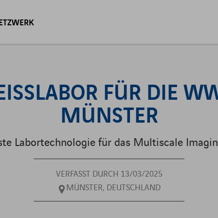
ETZWERK
ABTEILUNG FÜR NUKLEARMEDIZIN
ABTEILUNG FÜR
AUTOMATISIERUNG FÜR
EISSLABOR FÜR DIE WWU
ILIEN
STRAHLENTHERAPIE
RADIOPHARMAZIE UND
ÜNSTER
RADIOCHEMIE
ABTEILUNG FÜR RADIOLOGISCHE
DIAGNOSTIK
LABORAUSRÜSTUNG
te Labortechnologie für das Multiscale Imagin
ABTEILUNG FÜR DIE HERSTELLUNG
NUKLARMEDIZINISCHE GERÄTE
VERFASST DURCH 13/03/2025
VON RADIOPHARMAZEUTIKA
STRAHLUNGSÜBERWACHUNGSSYS
MÜNSTER, DEUTSCHLAND
MANAGEMENT RADIOAKTIVER
STRAHLENSCHUTZ
ABFÄLLE