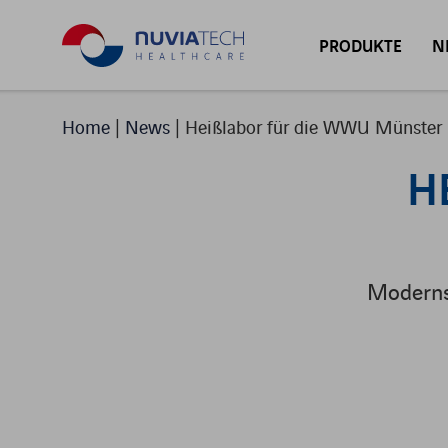
PRODUKTE
N
ABTEILUNGEN
Home
|
News
|
Heißlabor für die WWU Münster
H
PRODUKT-FAM
Moderns