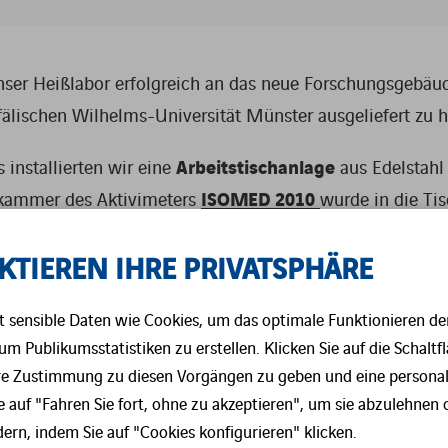
ABFALLMANAGEMENT
 unser Heißlabor erfolgreich an das neue Forschungsgebä
ABSCHIRMUNGEN FÜR DEN
fälischen Wilhelms-Universität Münster ausgeliefert zu 
STRAHLENSCHUTZ
Arbeitstischanlage
installierten wir eine
aus Edelstahl
SOFTWARELÖSUNGEN
ISOMED 2010
kammer des Aktivimeters
wurde in die Tis
ptimal zu nutzen. Zudem wurden Abfallbehälter auf Teles
KTIEREN IHRE PRIVATSPHÄRE
Freigabemessplatz 
rbeitsumgebung zu schaffen. Unser
Kontaminat
ren Entsorgung radioaktiver Abfälle. Mobile
 sensible Daten wie Cookies, um das optimale Funktionieren de
d-Fuß-Kleider-Kontaminationsmonitore (HFK)
gewähr
um Publikumsstatistiken zu erstellen. Klicken Sie auf die Schaltfl
re Zustimmung zu diesen Vorgängen zu geben und eine personali
e auf "Fahren Sie fort, ohne zu akzeptieren", um sie abzulehnen 
e weitere Zusammenarbeit mit der WWU Münster.
ern, indem Sie auf "Cookies konfigurieren" klicken.