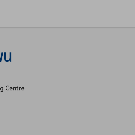
 M
g Centre
TEME